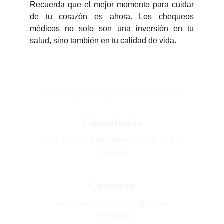
Recuerda que el mejor momento para cuidar
de tu corazón es ahora. Los chequeos
médicos no solo son una inversión en tu
salud, sino también en tu calidad de vida.
Cardiologia e imagenologia cardiaca
Consultorio
Calle Ejercito entre Alejandro del carpio 
y Avaroa
Contacto
consultas@drgesielcastillo.com
75118484